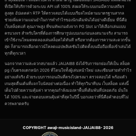
ที่เปิดให้บริการด้วยระบบ API แท้ 100% ส่งผลให้ระบบเกมมีความเสถียร
สูงสุด อัปเดตค่า RTP ให้ตรวจสอบได้แบบเรียลไทม์ตามมาตรฐานสากล
ช่วยเพิ่มความแม่นยำในการทำกำไรของนักเดิมพันได้อย่างดีเยี่ยม ที่นี่คือ
เว็บสล็อตแท้ คุณภาพสูง ที่ขนทัพเกมดังจาก PG Slot มาให้เลือกเล่นแบบ
ครบวงจร สำหรับใครที่ต้องการศึกษารูปแบบเกมก่อนลงสนามจริง สามารถ
เข้าใช้งานโหมดทดลองเล่นสล็อตได้ทันที หรือหากต้องการความสะดวกขั้น
สุด ก็สามารถเลือกดาวน์โหลดแอปพลิเคชันไปติดตั้งบนมือถือเพื่อเข้าเล่นได้
ทุกที่ทุกเวลา
นอกจากความสะดวกสบายแล้ว JAIJAI88 ยังได้รับการยกย่องให้เป็น สล็อต
pg เว็บตรงแตกหนัก 2026 ที่โดนใจทั้งผู้เล่นหน้าใหม่ และเซียนสายทำกำไร
อย่างแท้จริง ด้วยระบบการถอนเงินที่ตรงไปตรงมา ตรวจสอบได้ พร้อมตัว
เกมสุดตื่นเต้นที่แจกโบนัสอย่างต่อเนื่อง ทำให้ทุกวินาทีบน เว็บสล็อต แห่งนี้
เต็มไปด้วยความคุ้มค่า หากคุณกำลังมองหาพื้นที่เดิมพันที่ปลอดภัย มั่นใจ
ได้ 100% และจ่ายตอบแทนคุ้มค่าที่สุดในปีนี้ บอกเลยว่าที่นี่คือคำตอบที่ไม่
ควรพลาดครับ
COPYRIGHT awaji-musicisland-JAIJAI88- 2026