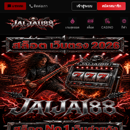
แชทสด
ติดต่อเรา
เข้าสู่ระบบ
สมัครสมาชิก
เกมสุดฮอต
สล็อต
CASINO
กีฬา