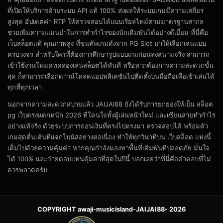
ที่เปิดให้บริการด้วยระบบ API แท้ 100% ส่งผลให้ระบบเกมมีความเสถียร
สูงสุด อัปเดตค่า RTP ให้ตรวจสอบได้แบบเรียลไทม์ตามมาตรฐานสากล
ช่วยเพิ่มความแม่นยำในการทำกำไรของนักเดิมพันได้อย่างดีเยี่ยม ที่นี่คือ
เว็บสล็อตแท้ คุณภาพสูง ที่ขนทัพเกมดังจาก PG Slot มาให้เลือกเล่นแบบ
ครบวงจร สำหรับใครที่ต้องการศึกษารูปแบบเกมก่อนลงสนามจริง สามารถ
เข้าใช้งานโหมดทดลองเล่นสล็อตได้ทันที หรือหากต้องการความสะดวกขั้น
สุด ก็สามารถเลือกดาวน์โหลดแอปพลิเคชันไปติดตั้งบนมือถือเพื่อเข้าเล่นได้
ทุกที่ทุกเวลา
นอกจากความสะดวกสบายแล้ว JAIJAI88 ยังได้รับการยกย่องให้เป็น สล็อต
pg เว็บตรงแตกหนัก 2026 ที่โดนใจทั้งผู้เล่นหน้าใหม่ และเซียนสายทำกำไร
อย่างแท้จริง ด้วยระบบการถอนเงินที่ตรงไปตรงมา ตรวจสอบได้ พร้อมตัว
เกมสุดตื่นเต้นที่แจกโบนัสอย่างต่อเนื่อง ทำให้ทุกวินาทีบน เว็บสล็อต แห่งนี้
เต็มไปด้วยความคุ้มค่า หากคุณกำลังมองหาพื้นที่เดิมพันที่ปลอดภัย มั่นใจ
ได้ 100% และจ่ายตอบแทนคุ้มค่าที่สุดในปีนี้ บอกเลยว่าที่นี่คือคำตอบที่ไม่
ควรพลาดครับ
COPYRIGHT awaji-musicisland-JAIJAI88- 2026