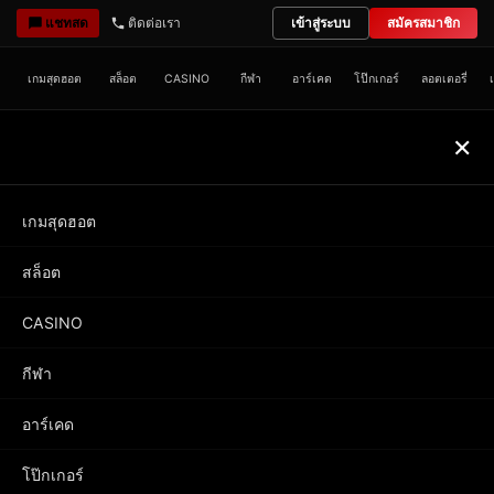
แชทสด
ติดต่อเรา
เข้าสู่ระบบ
สมัครสมาชิก
เกมสุดฮอต
สล็อต
CASINO
กีฬา
อาร์เคด
โป๊กเกอร์
ลอตเตอรี่
✕
เกมสุดฮอต
สล็อต
CASINO
กีฬา
อาร์เคด
โป๊กเกอร์