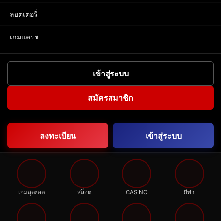
ลอตเตอรี่
เกมแครช
เข้าสู่ระบบ
สมัครสมาชิก
ลงทะเบียน
เข้าสู่ระบบ
เกมสุดฮอต
สล็อต
CASINO
กีฬา