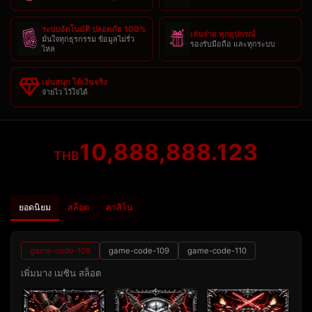
ระบบอัตโนมัติ ปลอดภัย 100%
เล่นง่าย ทุกอุปกรณ์
มั่นใจทุกธุรกรรม ข้อมูลไม่รั่ว
รองรับมือถือ และทุกระบบ
ไหล
เล่นสนุก ได้เงินจริง
จ่ายไว ไว้ใจได้
10,888,888.123
THB
ยอดนิยม
สล็อต
คาสิโน
game-code-108
game-code-109
game-code-110
เพิ่มมาง เมซิน สล็อต