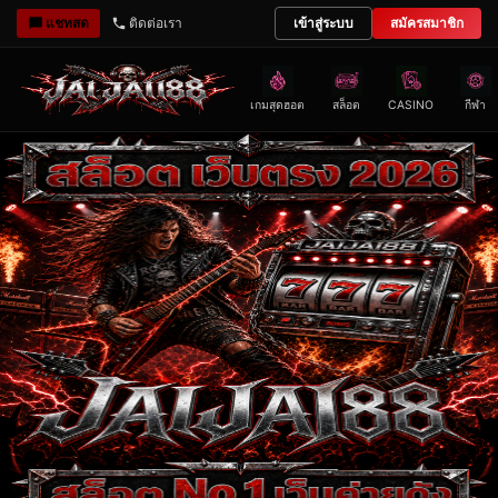
แชทสด
ติดต่อเรา
เข้าสู่ระบบ
สมัครสมาชิก
เกมสุดฮอต
สล็อต
CASINO
กีฬา