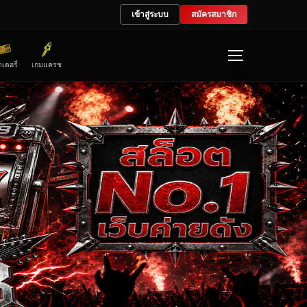
เข้าสู่ระบบ
สมัครสมาชิก
เตอรี่
เกมแครช