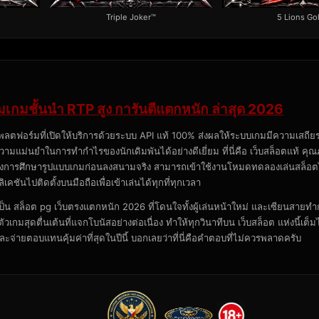
Triple Joker™
5 Lions Go
วมเกมชั้นนำ RTP สูง การันตีแตกหนัก ล่าสุด 2026
พลตฟอร์มที่เปิดให้บริการด้วยระบบ API แท้ 100% ส่งผลให้ระบบเกมมีความเสถียรส
ม่นยำในการทำกำไรของนักเดิมพันได้อย่างดีเยี่ยม ที่นี่คือ เว็บสล็อตแท้ คุณภ
้องการศึกษารูปแบบเกมก่อนลงสนามจริง สามารถเข้าใช้งานโหมดทดลองเล่นสล็อตได
นไปติดตั้งบนมือถือเพื่อเข้าเล่นได้ทุกที่ทุกเวลา
น สล็อต pg เว็บตรงแตกหนัก 2026 ที่โดนใจทั้งผู้เล่นหน้าใหม่ และเซียนสายทำ
กมสุดตื่นเต้นที่แจกโบนัสอย่างต่อเนื่อง ทำให้ทุกวินาทีบน เว็บสล็อต แห่งนี้เต็
ละจ่ายตอบแทนคุ้มค่าที่สุดในปีนี้ บอกเลยว่าที่นี่คือคำตอบที่ไม่ควรพลาดครับ