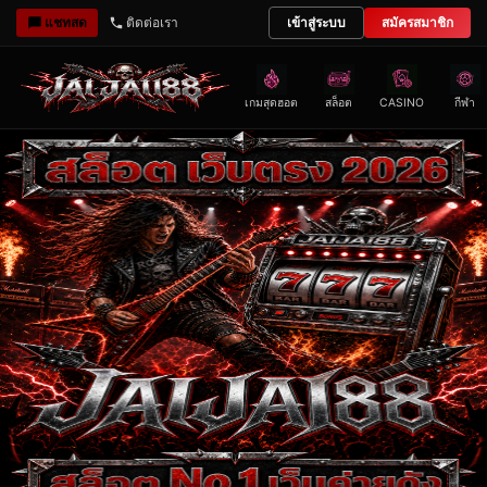
แชทสด
ติดต่อเรา
เข้าสู่ระบบ
สมัครสมาชิก
เกมสุดฮอต
สล็อต
CASINO
กีฬา