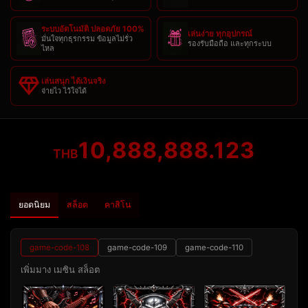
ระบบอัตโนมัติ ปลอดภัย 100%
เล่นง่าย ทุกอุปกรณ์
มั่นใจทุกธุรกรรม ข้อมูลไม่รั่ว
รองรับมือถือ และทุกระบบ
ไหล
เล่นสนุก ได้เงินจริง
จ่ายไว ไว้ใจได้
10,888,888.123
THB
ยอดนิยม
สล็อต
คาสิโน
game-code-108
game-code-109
game-code-110
เพิ่มมาง เมซิน สล็อต