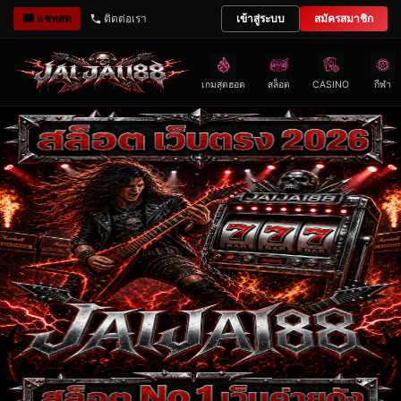
แชทสด
ติดต่อเรา
เข้าสู่ระบบ
สมัครสมาชิก
เกมสุดฮอต
สล็อต
CASINO
กีฬา