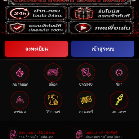
ลงทะเบียน
เข้าสู่ระบบ
เกมสุดฮอต
สล็อต
CASINO
กีฬา
อาร์เคด
โป๊กเกอร์
ลอตเตอรี่
เกมแครช
ฝาก-ถอน ออโต้ 24 ชม.
โบนัสแรกเข้า รับทันที
รวดเร็ว ทันใจ ไม่มีสะดุด
เพียงสมัคร รับโบนัสไปเลย