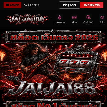
แชทสด
ติดต่อเรา
เข้าสู่ระบบ
สมัครสมาชิก
เกมสุดฮอต
สล็อต
CASINO
กีฬา