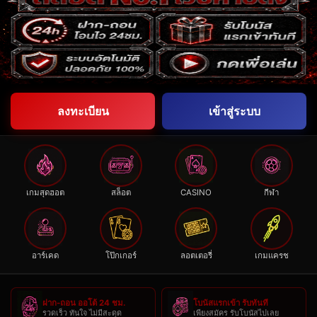
ลงทะเบียน
เข้าสู่ระบบ
เกมสุดฮอต
สล็อต
CASINO
กีฬา
อาร์เคด
โป๊กเกอร์
ลอตเตอรี่
เกมแครช
ฝาก-ถอน ออโต้ 24 ชม.
โบนัสแรกเข้า รับทันที
รวดเร็ว ทันใจ ไม่มีสะดุด
เพียงสมัคร รับโบนัสไปเลย