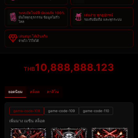
ระบบอัตโนมัติ ปลอดภัย 100%
เล่นง่าย ทุกอุปกรณ์
มั่นใจทุกธุรกรรม ข้อมูลไม่รั่ว
รองรับมือถือ และทุกระบบ
ไหล
เล่นสนุก ได้เงินจริง
จ่ายไว ไว้ใจได้
10,888,888.123
THB
ยอดนิยม
สล็อต
คาสิโน
game-code-108
game-code-109
game-code-110
เพิ่มมาง เมซิน สล็อต