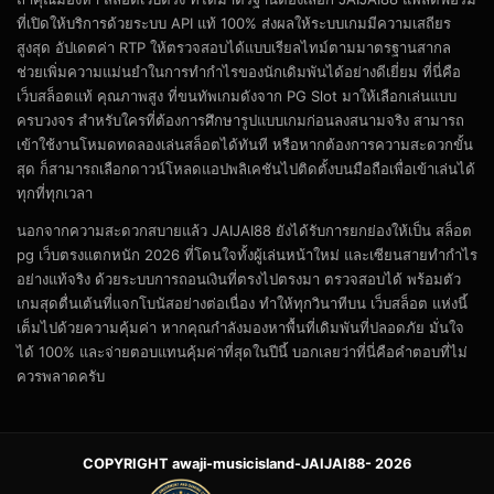
ที่เปิดให้บริการด้วยระบบ API แท้ 100% ส่งผลให้ระบบเกมมีความเสถียร
สูงสุด อัปเดตค่า RTP ให้ตรวจสอบได้แบบเรียลไทม์ตามมาตรฐานสากล
ช่วยเพิ่มความแม่นยำในการทำกำไรของนักเดิมพันได้อย่างดีเยี่ยม ที่นี่คือ
เว็บสล็อตแท้ คุณภาพสูง ที่ขนทัพเกมดังจาก PG Slot มาให้เลือกเล่นแบบ
ครบวงจร สำหรับใครที่ต้องการศึกษารูปแบบเกมก่อนลงสนามจริง สามารถ
เข้าใช้งานโหมดทดลองเล่นสล็อตได้ทันที หรือหากต้องการความสะดวกขั้น
สุด ก็สามารถเลือกดาวน์โหลดแอปพลิเคชันไปติดตั้งบนมือถือเพื่อเข้าเล่นได้
ทุกที่ทุกเวลา
นอกจากความสะดวกสบายแล้ว JAIJAI88 ยังได้รับการยกย่องให้เป็น สล็อต
pg เว็บตรงแตกหนัก 2026 ที่โดนใจทั้งผู้เล่นหน้าใหม่ และเซียนสายทำกำไร
อย่างแท้จริง ด้วยระบบการถอนเงินที่ตรงไปตรงมา ตรวจสอบได้ พร้อมตัว
เกมสุดตื่นเต้นที่แจกโบนัสอย่างต่อเนื่อง ทำให้ทุกวินาทีบน เว็บสล็อต แห่งนี้
เต็มไปด้วยความคุ้มค่า หากคุณกำลังมองหาพื้นที่เดิมพันที่ปลอดภัย มั่นใจ
ได้ 100% และจ่ายตอบแทนคุ้มค่าที่สุดในปีนี้ บอกเลยว่าที่นี่คือคำตอบที่ไม่
ควรพลาดครับ
COPYRIGHT awaji-musicisland-JAIJAI88- 2026