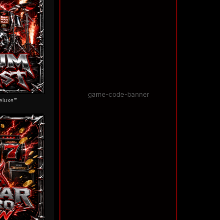
game-code-banner
eluxe™