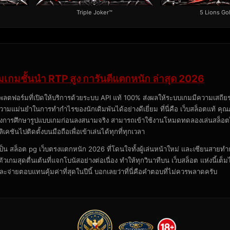
Triple Joker™
5 Lions Go
วมเกมชั้นนำ RTP สูง การันตีแตกหนัก ล่าสุด 2026
พลตฟอร์มที่เปิดให้บริการด้วยระบบ API แท้ 100% ส่งผลให้ระบบเกมมีความเสถียรส
ม่นยำในการทำกำไรของนักเดิมพันได้อย่างดีเยี่ยม ที่นี่คือ เว็บสล็อตแท้ คุณภ
้องการศึกษารูปแบบเกมก่อนลงสนามจริง สามารถเข้าใช้งานโหมดทดลองเล่นสล็อตได
นไปติดตั้งบนมือถือเพื่อเข้าเล่นได้ทุกที่ทุกเวลา
น สล็อต pg เว็บตรงแตกหนัก 2026 ที่โดนใจทั้งผู้เล่นหน้าใหม่ และเซียนสายทำ
กมสุดตื่นเต้นที่แจกโบนัสอย่างต่อเนื่อง ทำให้ทุกวินาทีบน เว็บสล็อต แห่งนี้เต็
ละจ่ายตอบแทนคุ้มค่าที่สุดในปีนี้ บอกเลยว่าที่นี่คือคำตอบที่ไม่ควรพลาดครับ