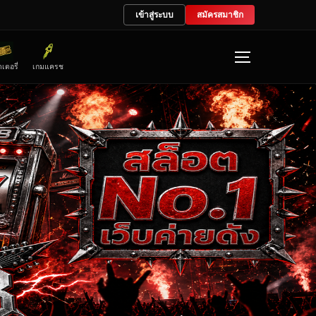
เข้าสู่ระบบ
สมัครสมาชิก
เตอรี่
เกมแครช