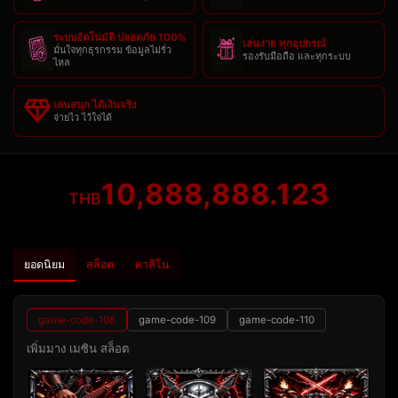
ระบบอัตโนมัติ ปลอดภัย 100%
เล่นง่าย ทุกอุปกรณ์
มั่นใจทุกธุรกรรม ข้อมูลไม่รั่ว
รองรับมือถือ และทุกระบบ
ไหล
เล่นสนุก ได้เงินจริง
จ่ายไว ไว้ใจได้
10,888,888.123
THB
ยอดนิยม
สล็อต
คาสิโน
game-code-108
game-code-109
game-code-110
เพิ่มมาง เมซิน สล็อต